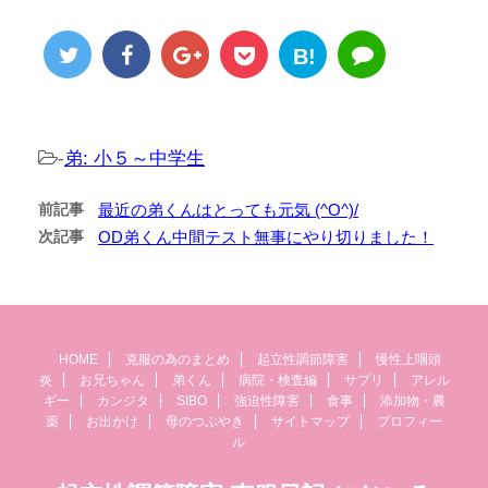
B!
-
弟: 小５～中学生
前記事
最近の弟くんはとっても元気 (^O^)/
次記事
OD弟くん中間テスト無事にやり切りました！
HOME
克服の為のまとめ
起立性調節障害
慢性上咽頭
炎
お兄ちゃん
弟くん
病院・検査編
サプリ
アレル
ギー
カンジタ
SIBO
強迫性障害
食事
添加物・農
薬
お出かけ
母のつぶやき
サイトマップ
プロフィー
ル