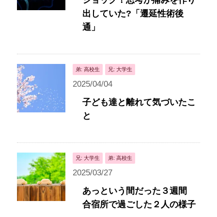
ショック！思考が痛みを作り
出していた?「遷延性術後
通」
弟: 高校生
兄: 大学生
2025/04/04
子ども達と離れて気づいたこ
と
兄: 大学生
弟: 高校生
2025/03/27
あっという間だった３週間
合宿所で過ごした２人の様子