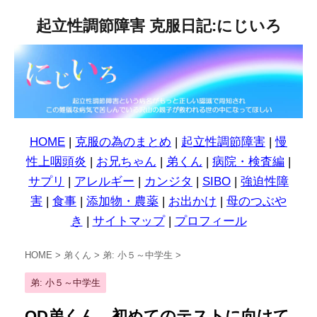
起立性調節障害 克服日記:にじいろ
HOME
|
克服の為のまとめ
|
起立性調節障害
|
慢
性上咽頭炎
|
お兄ちゃん
|
弟くん
|
病院・検査編
|
サプリ
|
アレルギー
|
カンジタ
|
SIBO
|
強迫性障
害
|
食事
|
添加物・農薬
|
お出かけ
|
母のつぶや
き
|
サイトマップ
|
プロフィール
HOME
>
弟くん
>
弟: 小５～中学生
>
弟: 小５～中学生
OD弟くん、初めてのテストに向けて