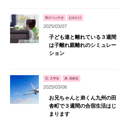
母のつぶやき
お出かけ
2025/03/07
子ども達と離れている３週間
は子離れ親離れのシミュレー
ション
兄: 大学生
弟: 高校生
2025/03/06
お兄ちゃんと弟くん九州の田
舎町で３週間の合宿生活はじ
まります