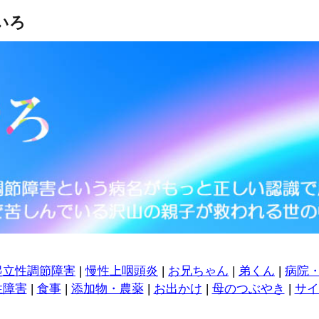
いろ
起立性調節障害
|
慢性上咽頭炎
|
お兄ちゃん
|
弟くん
|
病院
性障害
|
食事
|
添加物・農薬
|
お出かけ
|
母のつぶやき
|
サイ