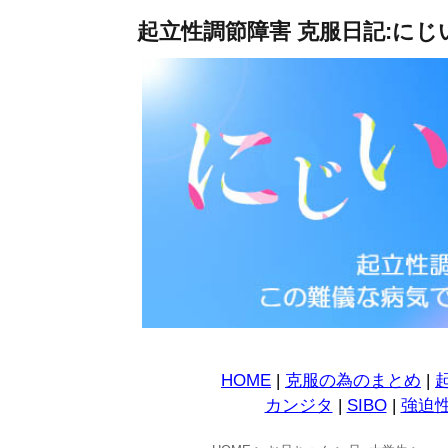
起立性調節障害 克服日記:にじ
HOME
|
克服の為のまとめ
|
カンジタ
|
SIBO
|
強迫