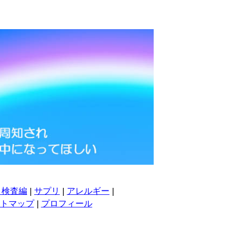
・検査編
|
サプリ
|
アレルギー
|
トマップ
|
プロフィール