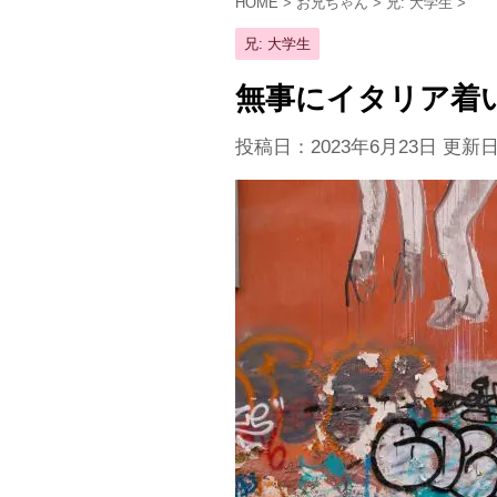
HOME
>
お兄ちゃん
>
兄: 大学生
>
兄: 大学生
無事にイタリア着
投稿日：2023年6月23日 更新