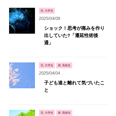
兄: 大学生
2025/04/09
ショック！思考が痛みを作り
出していた?「遷延性術後
通」
兄: 大学生
弟: 高校生
2025/04/04
子ども達と離れて気づいたこ
と
兄: 大学生
弟: 高校生