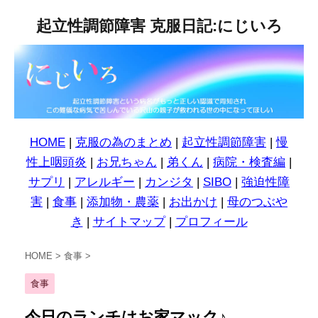
起立性調節障害 克服日記:にじいろ
HOME
|
克服の為のまとめ
|
起立性調節障害
|
慢
性上咽頭炎
|
お兄ちゃん
|
弟くん
|
病院・検査編
|
サプリ
|
アレルギー
|
カンジタ
|
SIBO
|
強迫性障
害
|
食事
|
添加物・農薬
|
お出かけ
|
母のつぶや
き
|
サイトマップ
|
プロフィール
HOME
>
食事
>
食事
今日のランチはお家マック♪