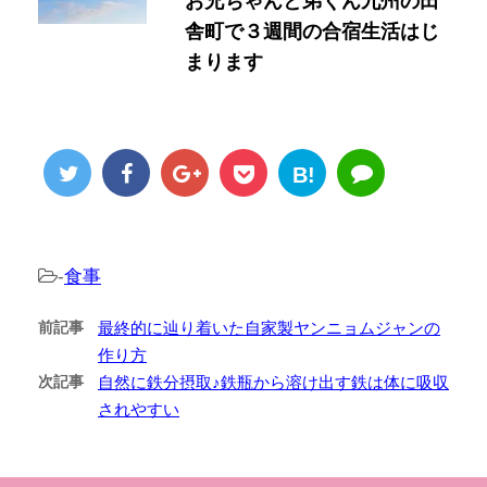
お兄ちゃんと弟くん九州の田
舎町で３週間の合宿生活はじ
まります
B!
-
食事
前記事
最終的に辿り着いた自家製ヤンニョムジャンの
作り方
次記事
自然に鉄分摂取♪鉄瓶から溶け出す鉄は体に吸収
されやすい