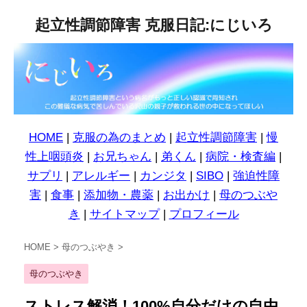
起立性調節障害 克服日記:にじいろ
HOME
|
克服の為のまとめ
|
起立性調節障害
|
慢
性上咽頭炎
|
お兄ちゃん
|
弟くん
|
病院・検査編
|
サプリ
|
アレルギー
|
カンジタ
|
SIBO
|
強迫性障
害
|
食事
|
添加物・農薬
|
お出かけ
|
母のつぶや
き
|
サイトマップ
|
プロフィール
HOME
>
母のつぶやき
>
母のつぶやき
ストレス解消！100%自分だけの自由