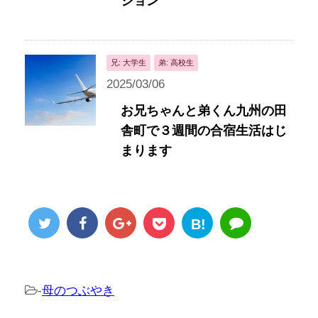
ション
兄: 大学生
弟: 高校生
2025/03/06
お兄ちゃんと弟くん九州の田
舎町で３週間の合宿生活はじ
まります
B!
-
母のつぶやき