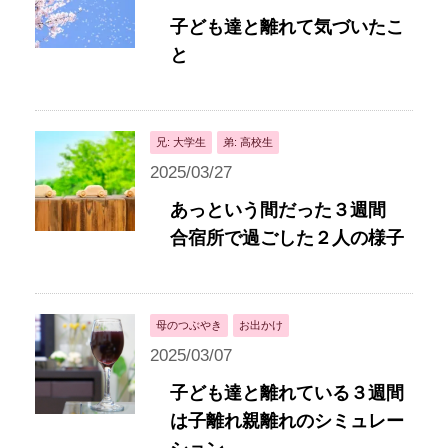
子ども達と離れて気づいたこ
と
兄: 大学生
弟: 高校生
2025/03/27
あっという間だった３週間
合宿所で過ごした２人の様子
母のつぶやき
お出かけ
2025/03/07
子ども達と離れている３週間
は子離れ親離れのシミュレー