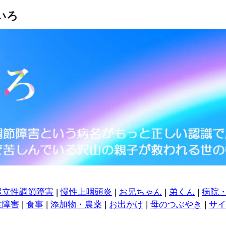
いろ
起立性調節障害
|
慢性上咽頭炎
|
お兄ちゃん
|
弟くん
|
病院
性障害
|
食事
|
添加物・農薬
|
お出かけ
|
母のつぶやき
|
サイ