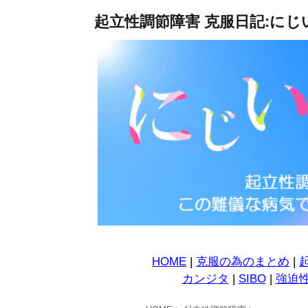
起立性調節障害 克服日記:にじ
HOME
|
克服の為のまとめ
|
カンジタ
|
SIBO
|
強迫