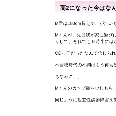
高2になった今はな
M君は180cm超えで、がた
Mくんが、先日我が家に遊び
りして、それでも６時半には
ODっ子だったなんて信じら
不登校時代の不調はもう何も
ちなみに、、、
Mくんのカップ麺を少しもら
同じように起立性調節障害を