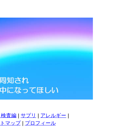
・検査編
|
サプリ
|
アレルギー
|
トマップ
|
プロフィール