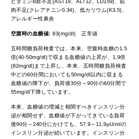
ビタミンB群不足(AST19、ALT12、LD159)、筋
肉不足(クレアチニン0.34)、低カリウム(K3.5)、
アレルギー性鼻炎
空腹時の血糖値:
83(mg/dl) 正常値
五時間糖負荷検査では、本来、空腹時血糖の1.5
倍(40-50mg/dl)で収まる血糖値の上昇が、1.9倍
(82mg/dl)まで上昇し、本来、五時間糖負荷検査
中どの60分間においても50mg/dl以内に収まる
血糖値の降下が、負荷後30分～90分の60分間で
55mg/dl下降しています。
本来、血糖値の増減と相関すべきインスリン分
泌が相関せず、血糖値が下がってきている負荷
後90分～240分にかけても、57.9～11.9μU/mlの
インスリン分泌が続いています。インスリン分