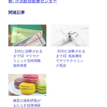
察: 小児総合医療センター
関連記事
【ODと診断される
【ODと診断される
まで5】マリヤク
まで4】低血糖症
リニック五時間糖
でマリヤクリニッ
負荷検査
ク受診
糖質の過剰摂取が
もたらす自律神経