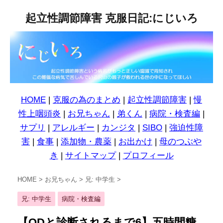
起立性調節障害 克服日記:にじいろ
HOME
|
克服の為のまとめ
|
起立性調節障害
|
慢
性上咽頭炎
|
お兄ちゃん
|
弟くん
|
病院・検査編
|
サプリ
|
アレルギー
|
カンジタ
|
SIBO
|
強迫性障
害
|
食事
|
添加物・農薬
|
お出かけ
|
母のつぶや
き
|
サイトマップ
|
プロフィール
HOME
>
お兄ちゃん
>
兄: 中学生
>
兄: 中学生
病院・検査編
【ODと診断されるまで6】五時間糖