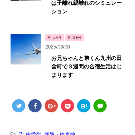
は子離れ親離れのシミュレー
ション
兄: 大学生
弟: 高校生
2025/03/06
お兄ちゃんと弟くん九州の田
舎町で３週間の合宿生活はじ
まります
B!
-
兄: 中学生
,
病院・検査編