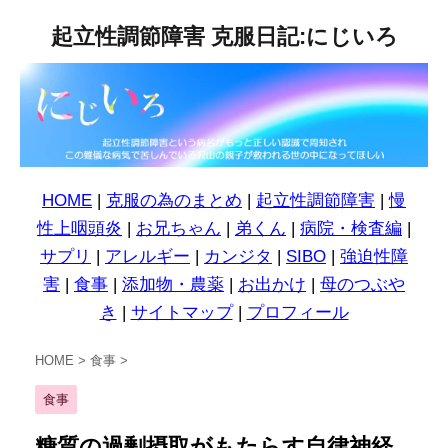
起立性調節障害 克服日記:にじいろ
HOME
|
克服の為のまとめ
|
起立性調節障害
|
慢
性上咽頭炎
|
お兄ちゃん
|
弟くん
|
病院・検査編
|
サプリ
|
アレルギー
|
カンジタ
|
SIBO
|
強迫性障
害
|
食事
|
添加物・農薬
|
お出かけ
|
母のつぶや
き
|
サイトマップ
|
プロフィール
HOME
>
食事
>
食事
糖質の過剰摂取がもたらす自律神経