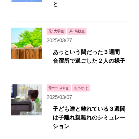
と
兄: 大学生
弟: 高校生
2025/03/27
あっという間だった３週間
合宿所で過ごした２人の様子
母のつぶやき
お出かけ
2025/03/07
子ども達と離れている３週間
は子離れ親離れのシミュレー
ション