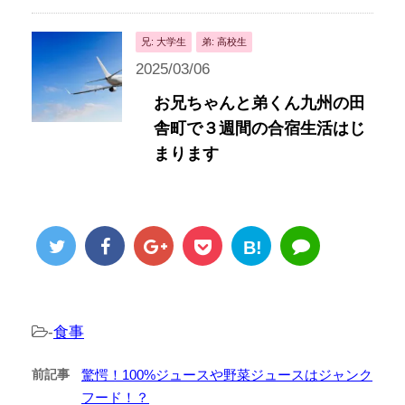
兄: 大学生
弟: 高校生
2025/03/06
お兄ちゃんと弟くん九州の田
舎町で３週間の合宿生活はじ
まります
B!
-
食事
前記事
驚愕！100%ジュースや野菜ジュースはジャンク
フード！？