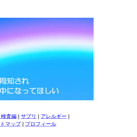
・検査編
|
サプリ
|
アレルギー
|
トマップ
|
プロフィール