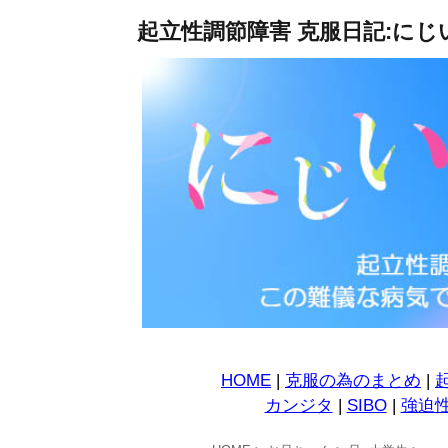
起立性調節障害 克服日記:にじ
HOME
|
克服の為のまとめ
|
カンジタ
|
SIBO
|
強迫