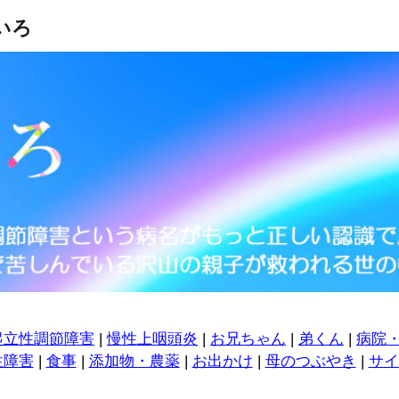
いろ
起立性調節障害
|
慢性上咽頭炎
|
お兄ちゃん
|
弟くん
|
病院
性障害
|
食事
|
添加物・農薬
|
お出かけ
|
母のつぶやき
|
サイ