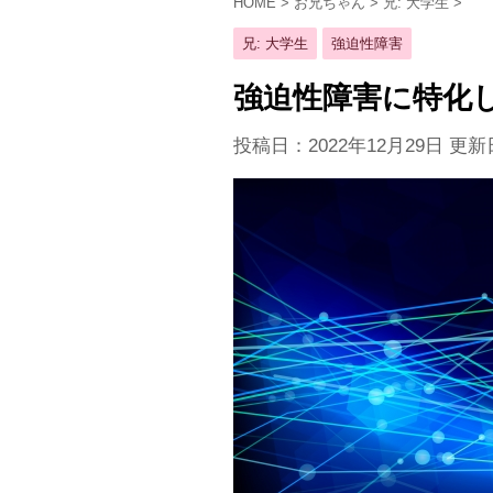
HOME
>
お兄ちゃん
>
兄: 大学生
>
兄: 大学生
強迫性障害
強迫性障害に特化
投稿日：2022年12月29日 更