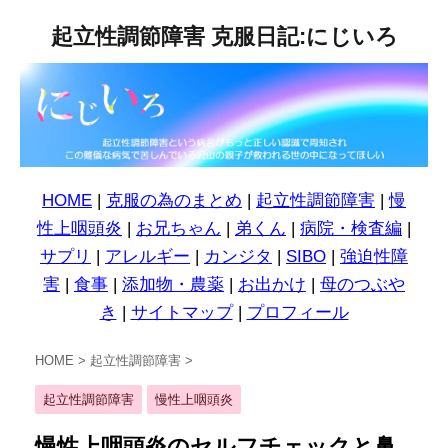
起立性調節障害 克服日記:にじいろ
HOME
|
克服の為のまとめ
|
起立性調節障害
|
慢
性上咽頭炎
|
お兄ちゃん
|
弟くん
|
病院・検査編
|
サプリ
|
アレルギー
|
カンジタ
|
SIBO
|
強迫性障
害
|
食事
|
添加物・農薬
|
お出かけ
|
母のつぶや
き
|
サイトマップ
|
プロフィール
HOME
>
起立性調節障害
>
起立性調節障害
慢性上咽頭炎
慢性上咽頭炎のセルフチェックと鼻