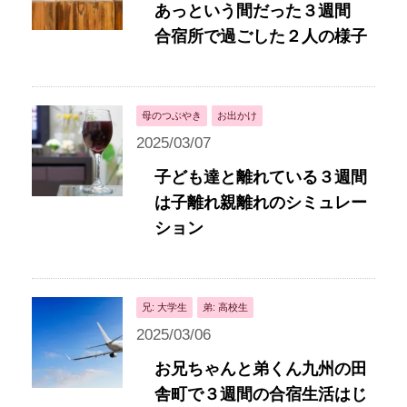
あっという間だった３週間
合宿所で過ごした２人の様子
母のつぶやき
お出かけ
2025/03/07
子ども達と離れている３週間
は子離れ親離れのシミュレー
ション
兄: 大学生
弟: 高校生
2025/03/06
お兄ちゃんと弟くん九州の田
舎町で３週間の合宿生活はじ