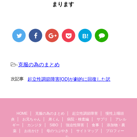
まります
B!
-
克服の為のまとめ
次記事
起立性調節障害[OD]が劇的に回復した訳
HOME
克服の為のまとめ
起立性調節障害
慢性上咽頭
炎
お兄ちゃん
弟くん
病院・検査編
サプリ
アレル
ギー
カンジタ
SIBO
強迫性障害
食事
添加物・農
薬
お出かけ
母のつぶやき
サイトマップ
プロフィー
ル