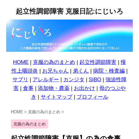
起立性調節障害 克服日記:にじいろ
HOME
|
克服の為のまとめ
|
起立性調節障害
|
慢
性上咽頭炎
|
お兄ちゃん
|
弟くん
|
病院・検査編
|
サプリ
|
アレルギー
|
カンジタ
|
SIBO
|
強迫性障
害
|
食事
|
添加物・農薬
|
お出かけ
|
母のつぶや
き
|
サイトマップ
|
プロフィール
HOME
>
克服の為のまとめ
>
克服の為のまとめ
起立性調節障害【克服】の為の食事