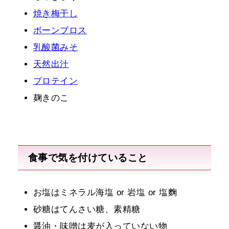
焼き梅干し
ボーンブロス
乳酸菌みそ
天然出汁
プロテイン
麹きのこ
食事で気を付けていること
お塩はミネラル海塩 or 岩塩 or 塩麴
砂糖はてんさい糖、素精糖
醤油・味噌は麦が入っていない物